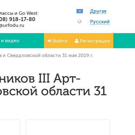
Другая
классы и Go West:
08) 918-17-80
Русский
@urfodu.ru
 и видео
Войти
Регистрация
 и Свердловской области 31 мая 2019 г.
иков III Арт-
вской области 31