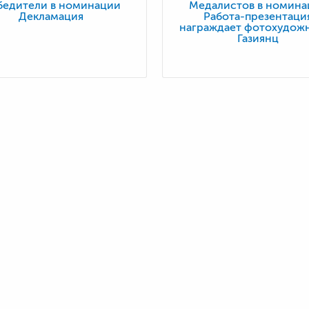
бедители в номинации
Медалистов в номина
Декламация
Работа-презентаци
награждает фотохудожн
Газиянц