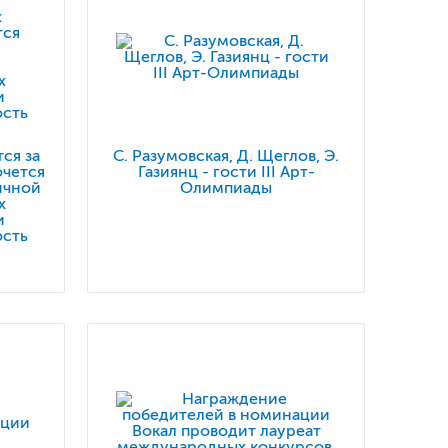
ся за
С. Разумовская, Д. Щеглов, Э.
очется
Газиянц - гости III Арт-
ичной
Олимпиады
х
и
ость