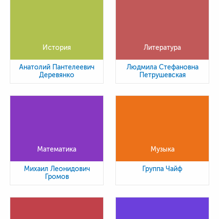
История
Литература
Анатолий Пантелеевич
Людмила Стефановна
Деревянко
Петрушевская
Математика
Музыка
Михаил Леонидович
Группа Чайф
Громов