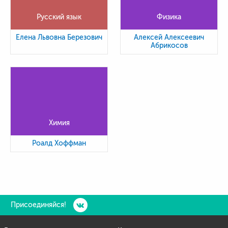
Русский язык
Физика
Елена Львовна Березович
Алексей Алексеевич
Абрикосов
Химия
Роалд Хоффман
Присоединяйся!