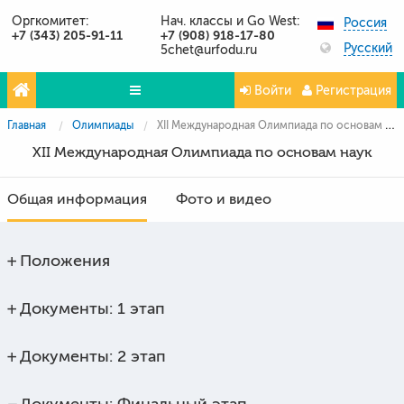
Оргкомитет:
Нач. классы и Go West:
Россия
+7 (343) 205-91-11
+7 (908) 918-17-80
Русский
5chet@urfodu.ru
Войти
Регистрация
Главная
Олимпиады
XII Международная Олимпиада по основам наук
Олимпиады
XII Международная Олимпиада по основам наук
Проекты
Общая информация
Фото и видео
Партнёры
Контакты
Положения
Фото и видео
Документы: 1 этап
Публикации о нас
Вопросы и ответы
Документы: 2 этап
Документы: Финальный этап