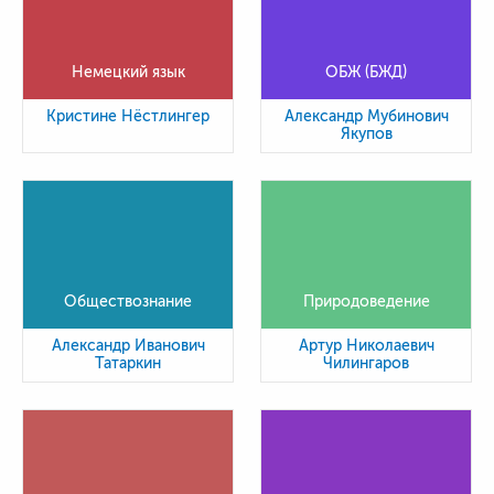
Немецкий язык
ОБЖ (БЖД)
Кристине Нёстлингер
Александр Мубинович
Якупов
Обществознание
Природоведение
Александр Иванович
Артур Николаевич
Татаркин
Чилингаров