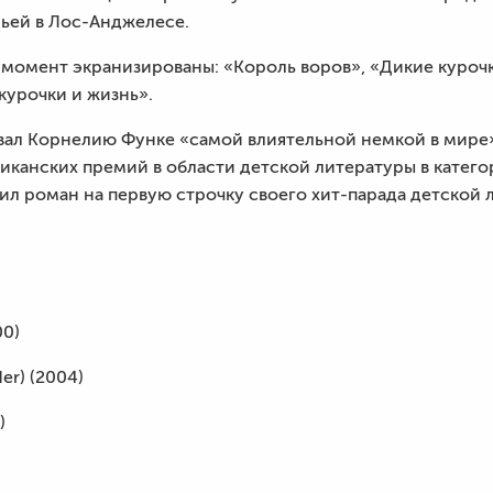
мьей в Лос-Анджелесе.
 момент экранизированы: «Король воров», «Дикие курочк
курочки и жизнь».
звал Корнелию Функе «самой влиятельной немкой в мире
канских премий в области детской литературы в катего
тил роман на первую строчку своего хит-парада детской 
00)
er) (2004)
)