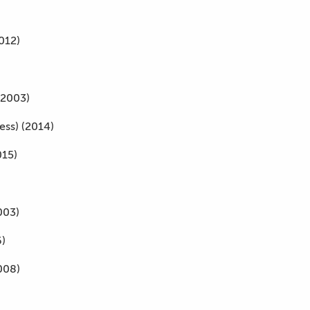
012)
(2003)
ss) (2014)
15)
003)
6)
008)