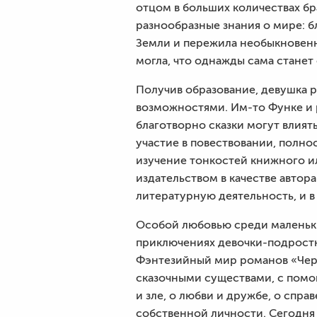
отцом в больших количествах бр
разнообразные знания о мире: 
Земли и пережила необыкновенн
могла, что однажды сама станет 
Получив образование, девушка р
возможностями. Им-то Функе и р
благотворно сказки могут влият
участие в повествовании, полн
изучение тонкостей книжного и
издательством в качестве автора
литературную деятельность, и в
Особой любовью среди маленьки
приключениях девочки-подростк
Фэнтезийный мир романов «Черн
сказочными существами, с помо
и зле, о любви и дружбе, о спр
собственной личности. Сегодня