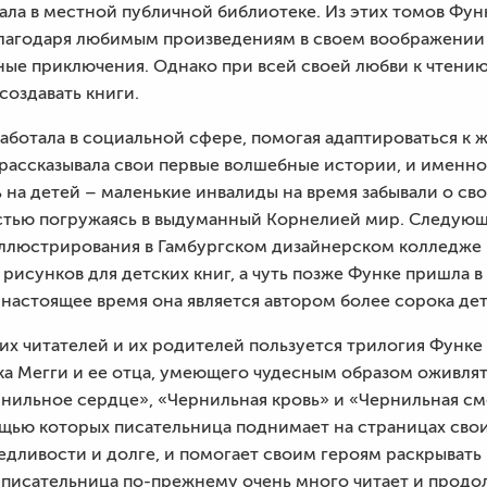
ала в местной публичной библиотеке. Из этих томов Функ
благодаря любимым произведениям в своем воображении о
ые приключения. Однако при всей своей любви к чтени
создавать книги.
аботала в социальной сфере, помогая адаптироваться к
ассказывала свои первые волшебные истории, и именно т
ь на детей – маленькие инвалиды на время забывали о с
остью погружаясь в выдуманный Корнелией мир. Следующ
ллюстрирования в Гамбургском дизайнерском колледже 
 рисунков для детских книг, а чуть позже Функе пришла в
 настоящее время она является автором более сорока дет
х читателей и их родителей пользуется трилогия Функе
а Мегги и ее отца, умеющего чудесным образом оживлять
ильное сердце», «Чернильная кровь» и «Чернильная с
щью которых писательница поднимает на страницах свои
аведливости и долге, и помогает своим героям раскрывать
 писательница по-прежнему очень много читает и продо