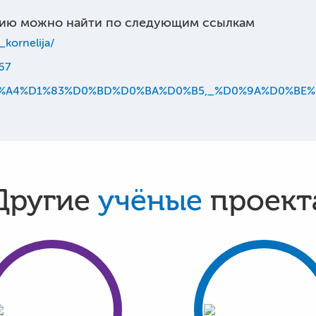
ию можно найти по следующим ссылкам
_kornelija/
467
iki/%D0%A4%D1%83%D0%BD%D0%BA%D0%B5,_%D0%9A%D0%
Другие
учёные
проект