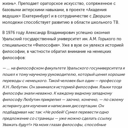
жизнь». Преподает ораторское искусство, сопряженное с
базовыми актерскими навыками, в проекте «Академия
ведущих» (Екатеринбург) и в сотрудничестве с Дворцом
молодежи способствует развитию в области школьного ТВ.
В 1976 году Александр Владимирович успешно окончил
Уральский государственный университет им. А.М. Горького по
специальности «Философия». Уже в вузе он увлекся историей
философии, в частности обратил внимание на немецких
философов:
— …
на философском факультете Уральского госуниверситета я
пошел к тому научному руководителю, который ценил хорошие
переводы с немецкого. Такой человек был один — профессор
К.Н. Любутин. Он занимался историей философии. Языки тогда
философы знали неважно. К каждому видному западному
философу Любутин прикрепил — заочно, конечно, — по своему
аспиранту для изучения и написания диссертации. Он
подбадривал нас так: «Не робей! Сумел перевести одно
предложение со страницы — уже можно сделать ссылку.
Уважать будут!» На моих глазах философы, способные