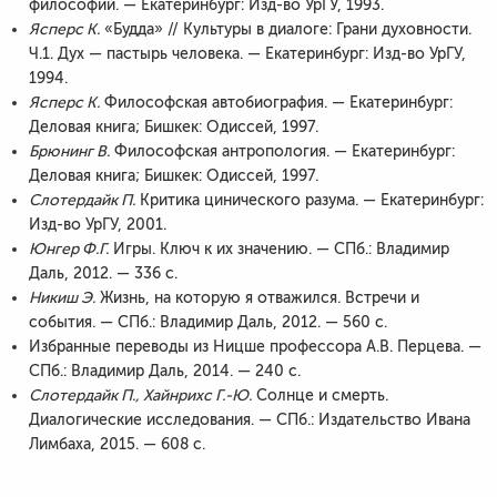
философий. — Екатеринбург: Изд-во УрГУ, 1993.
Ясперс К.
«Будда» // Культуры в диалоге: Грани духовности.
Ч.1. Дух — пастырь человека. — Екатеринбург: Изд-во УрГУ,
1994.
Ясперс К.
Философская автобиография. — Екатеринбург:
Деловая книга; Бишкек: Одиссей, 1997.
Брюнинг В.
Философская антропология. — Екатеринбург:
Деловая книга; Бишкек: Одиссей, 1997.
Слотердайк П.
Критика цинического разума. — Екатеринбург:
Изд-во УрГУ, 2001.
Юнгер Ф.Г.
Игры. Ключ к их значению. — СПб.: Владимир
Даль, 2012. — 336 с.
Никиш Э.
Жизнь, на которую я отважился. Встречи и
события. — СПб.: Владимир Даль, 2012. — 560 с.
Избранные переводы из Ницше профессора А.В. Перцева. —
СПб.: Владимир Даль, 2014. — 240 с.
Слотердайк П., Хайнрихс Г.-Ю.
Солнце и смерть.
Диалогические исследования. — СПб.: Издательство Ивана
Лимбаха, 2015. — 608 с.