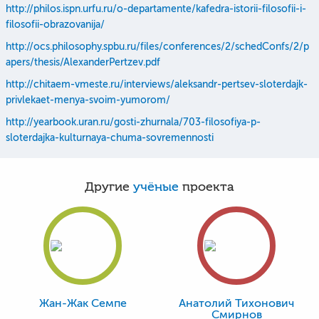
http://philos.ispn.urfu.ru/o-departamente/kafedra-istorii-filosofii-i-
filosofii-obrazovanija/
http://ocs.philosophy.spbu.ru/files/conferences/2/schedConfs/2/p
apers/thesis/AlexanderPertzev.pdf
http://chitaem-vmeste.ru/interviews/aleksandr-pertsev-sloterdajk-
privlekaet-menya-svoim-yumorom/
http://yearbook.uran.ru/gosti-zhurnala/703-filosofiya-p-
sloterdajka-kulturnaya-chuma-sovremennosti
Другие
учёные
проекта
Жан-Жак Семпе
Анатолий Тихонович
Смирнов