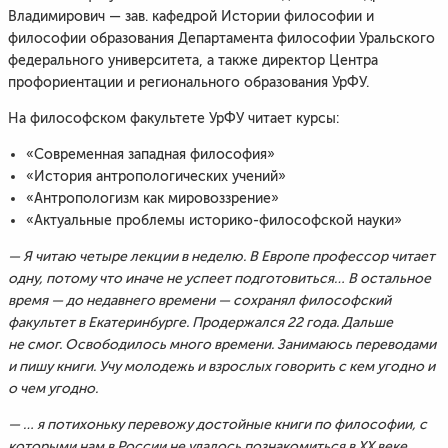
Владимирович — зав. кафедрой Истории философии и
философии образования Департамента философии Уральского
федерального университета, а также директор Центра
профориентации и регионального образования УрФУ.
На философском факультете УрФУ читает курсы:
«Современная западная философия»
«История антропологических учений»
«Антропологизм как мировоззрение»
«Актуальные проблемы историко-философской науки»
— Я читаю четыре лекции в неделю. В Европе профессор читает
одну, потому что иначе не успеет подготовиться… В остальное
время — до недавнего времени — сохранял философский
факультет в Екатеринбурге. Продержался 22 года. Дальше
не смог. Освободилось много времени. Занимаюсь переводами
и пишу книги. Учу молодежь и взрослых говорить с кем угодно и
о чем угодно.
— … я потихоньку перевожу достойные книги по философии, с
которыми нам в России не удалось познакомиться в XX веке, …