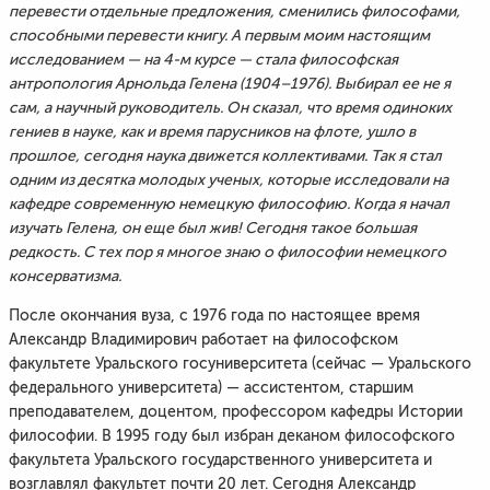
перевести отдельные предложения, сменились философами,
способными перевести книгу. А первым моим настоящим
исследованием — на 4-м курсе — стала философская
антропология Арнольда Гелена (1904–1976). Выбирал ее не я
сам, а научный руководитель. Он сказал, что время одиноких
гениев в науке, как и время парусников на флоте, ушло в
прошлое, сегодня наука движется коллективами. Так я стал
одним из десятка молодых ученых, которые исследовали на
кафедре современную немецкую философию. Когда я начал
изучать Гелена, он еще был жив! Сегодня такое большая
редкость. С тех пор я многое знаю о философии немецкого
консерватизма.
После окончания вуза, с 1976 года по настоящее время
Александр Владимирович работает на философском
факультете Уральского госуниверситета (сейчас — Уральского
федерального университета) — ассистентом, старшим
преподавателем, доцентом, профессором кафедры Истории
философии. В 1995 году был избран деканом философского
факультета Уральского государственного университета и
возглавлял факультет почти 20 лет. Сегодня Александр