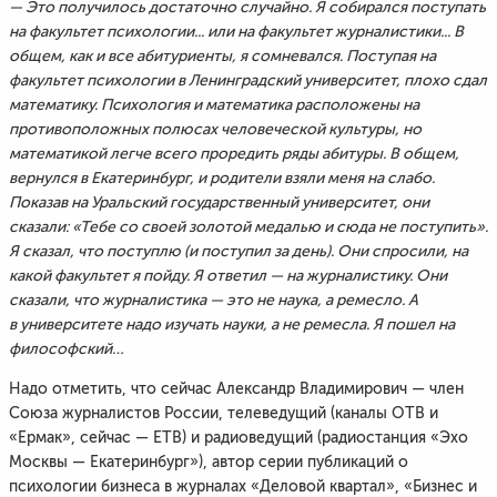
— Это получилось достаточно случайно. Я собирался поступать
на факультет психологии... или на факультет журналистики... В
общем, как и все абитуриенты, я сомневался. Поступая на
факультет психологии в Ленинградский университет, плохо сдал
математику. Психология и математика расположены на
противоположных полюсах человеческой культуры, но
математикой легче всего проредить ряды абитуры. В общем,
вернулся в Екатеринбург, и родители взяли меня на слабо.
Показав на Уральский государственный университет, они
сказали: «Тебе со своей золотой медалью и сюда не поступить».
Я сказал, что поступлю (и поступил за день). Они спросили, на
какой факультет я пойду. Я ответил — на журналистику. Они
сказали, что журналистика — это не наука, а ремесло. А
в университете надо изучать науки, а не ремесла. Я пошел на
философский…
Надо отметить, что сейчас Александр Владимирович — член
Союза журналистов России, телеведущий (каналы ОТВ и
«Ермак», сейчас — ЕТВ) и радиоведущий (радиостанция «Эхо
Москвы — Екатеринбург»), автор серии публикаций о
психологии бизнеса в журналах «Деловой квартал», «Бизнес и