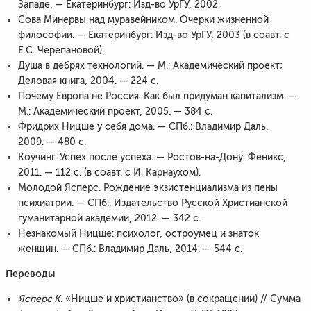
Западе. — Екатеринбург: Изд-во УрГУ, 2002.
Сова Минервы над муравейником. Очерки жизненной
философии. — Екатеринбург: Изд-во УрГУ, 2003 (в соавт. с
Е.С. Черепановой).
Душа в дебрях технологий. — М.: Академический проект;
Деловая книга, 2004. — 224 с.
Почему Европа не Россия. Как был придуман капитализм. —
М.: Академический проект, 2005. — 384 с.
Фридрих Ницше у себя дома. — СПб.: Владимир Даль,
2009. — 480 с.
Коучинг. Успех после успеха. — Ростов-на-Дону: Феникс,
2011. — 112 с. (в соавт. с И. Карнаухом).
Молодой Ясперс. Рождение экзистенциализма из пены
психиатрии. — СПб.: Издательство Русской Христианской
гуманитарной академии, 2012. — 342 с.
Незнакомый Ницше: психолог, остроумец и знаток
женщин. — СПб.: Владимир Даль, 2014. — 544 с.
Переводы
Ясперс К.
«Ницше и христианство» (в сокращении) // Сумма