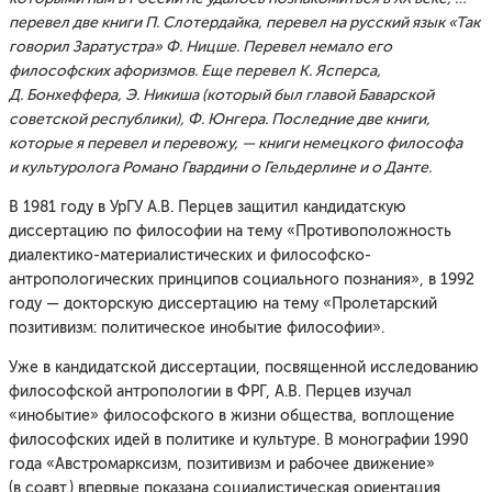
перевел две книги П. Слотердайка, перевел на русский язык «Так
говорил Заратустра» Ф. Ницше. Перевел немало его
философских афоризмов. Еще перевел К. Ясперса,
Д. Бонхеффера, Э. Никиша (который был главой Баварской
советской республики), Ф. Юнгера. Последние две книги,
которые я перевел и перевожу, — книги немецкого философа
и культуролога Романо Гвардини о Гельдерлине и о Данте.
В 1981 году в УрГУ А.В. Перцев защитил кандидатскую
диссертацию по философии на тему «Противоположность
диалектико-материалистических и философско-
антропологических принципов социального познания», в 1992
году — докторскую диссертацию на тему «Пролетарский
позитивизм: политическое инобытие философии».
Уже в кандидатской диссертации, посвященной исследованию
философской антропологии в ФРГ, А.В. Перцев изучал
«инобытие» философского в жизни общества, воплощение
философских идей в политике и культуре. В монографии 1990
года «Австромарксизм, позитивизм и рабочее движение»
(в соавт.) впервые показана социалистическая ориентация