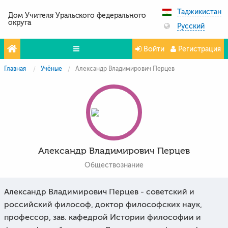
Таджикистан
Дом Учителя Уральского федерального
округа
Русский
Войти
Регистрация
Главная
Учёные
Александр Владимирович Перцев
Олимпиады
Проекты
Партнёры
Контакты
Александр Владимирович Перцев
Фото и видео
Обществознание
Александр Владимирович Перцев - советский и
российский философ, доктор философских наук,
профессор, зав. кафедрой Истории философии и