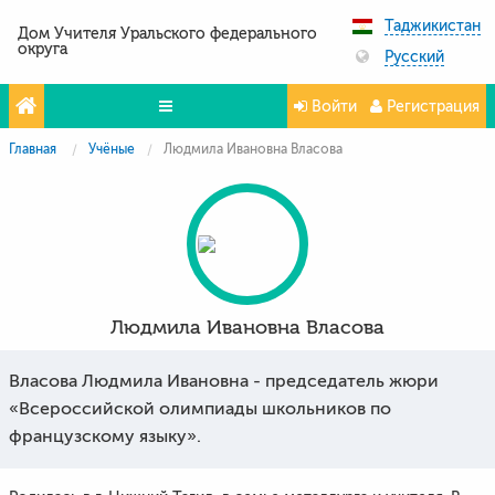
Таджикистан
Дом Учителя Уральского федерального
округа
Русский
Войти
Регистрация
Главная
Учёные
Людмила Ивановна Власова
Олимпиады
Проекты
Партнёры
Контакты
Людмила Ивановна Власова
Фото и видео
Власова Людмила Ивановна - председатель жюри
«Всероссийской олимпиады школьников по
французскому языку».