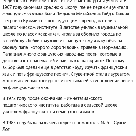
Родилась в г. Нижний Тагил, в семье металлурга и учителя. В
1967 году окончила среднюю школу, где ее первыми учителя
французского языка были Людмила Михайловна Гайд и Галина
Петровна Кузьмина, в последующем - преподаватели в
педагогическом институте. В детстве училась в музыкальной
школе по классу «скрипка», играла за сборную города по
волейболу. Любви к музыке и французскому языку обязана
своему папе, которого дороги войны привели в Нормандию.
Папа знал много французских народных песен, которые в
детстве часто напевал ей и наигрывал на скрипке. Поэтому
выбор был сделан еще в детстве: «буду изучать французский
язык и петь французские песни». Студенткой стала лауреатом
многочисленных конкурсов и фестивалей за исполнение песен
на французском языке.
В 1972 году после окончания Нижнетагильского
педагогического института, работала в сельской школе
учителем французского и немецкого языков.
В 1983 году была назначена директором школы № 6 г. Сухой
Лог.