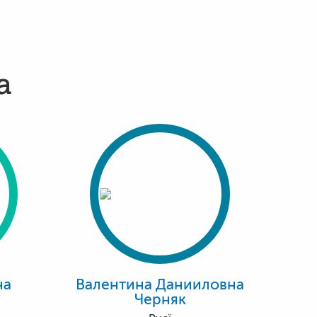
а
на
Валентина Данииловна
Черняк