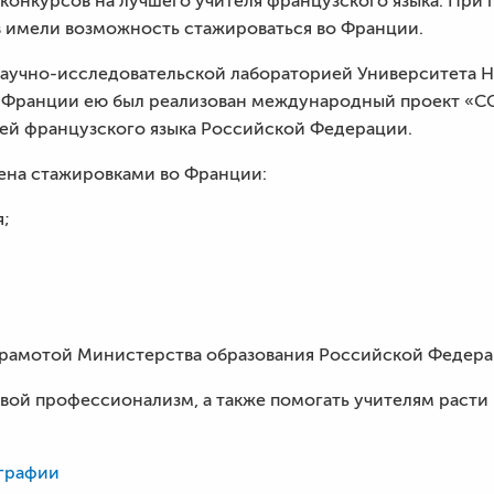
 конкурсов на лучшего учителя французского языка. Пр
в имели возможность стажироваться во Франции.
научно-исследовательской лабораторией Университета Н
 Франции ею был реализован международный проект «C
лей французского языка Российской Федерации.
ена стажировками во Франции:
я;
 грамотой Министерства образования Российской Федера
свой профессионализм, а также помогать учителям расти
графии