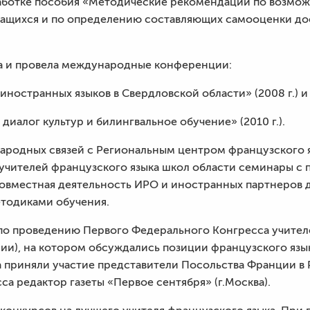
азработке пособия «Методические рекомендации по возм
чащихся и по определению составляющих самооценки д
а и провела международные конференции:
иностранных языков в Свердловской области» (2008 г.) 
диалог культур и билингвальное обучение» (2010 г.).
родных связей с Региональным центром французского яз
 учителей французского языка школ области семинары с
овместная деятельность ИРО и иностранных партнеров 
етодиками обучения.
а по проведению Первого Федерального Конгресса учител
сии), на котором обсуждались позиции французского язы
а приняли участие представители Посольства Франции в Р
са редактор газеты «Первое сентября» (г.Москва).