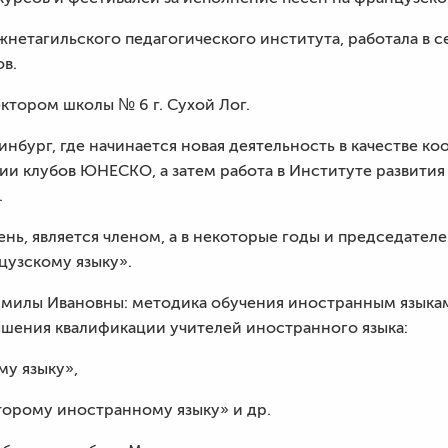
жнетагильского педагогического института, работала в 
ов.
ектором школы № 6 г. Сухой Лог.
ринбург, где начинается новая деятельность в качестве к
ии клубов ЮНЕСКО, а затем работа в Институте развити
.
ень, является членом, а в некоторые годы и председате
узскому языку».
милы Ивановны: методика обучения иностранным языкам
шения квалификации учителей иностранного языка:
му языку»,
второму иностранному языку» и др.