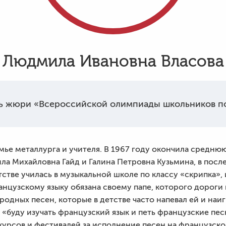
Людмила Ивановна Власова
ь жюри «Всероссийской олимпиады школьников по
емье металлурга и учителя. В 1967 году окончила средню
ла Михайловна Гайд и Галина Петровна Кузьмина, в посл
тстве училась в музыкальной школе по классу «скрипка»,
анцузскому языку обязана своему папе, которого дорог
родных песен, которые в детстве часто напевал ей и наи
: «буду изучать французский язык и петь французские пес
урсов и фестивалей за исполнение песен на французско