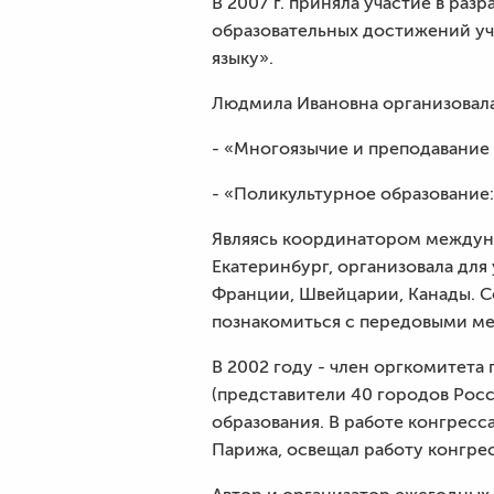
В 2007 г. приняла участие в р
образовательных достижений у
языку».
Людмила Ивановна организовал
- «Многоязычие и преподавание 
- «Поликультурное образование: 
Являясь координатором междуна
Екатеринбург, организовала для
Франции, Швейцарии, Канады. С
познакомиться с передовыми м
В 2002 году - член оргкомитет
(представители 40 городов Рос
образования. В работе конгресс
Парижа, освещал работу конгрес