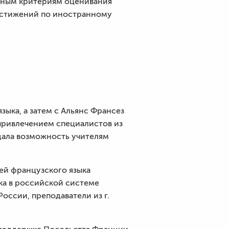
ожным критериям оценивания
остижений по иностранному
и
ыка, а затем с Альянс Франсез
 привлечением специалистов из
дала возможность учителям
ей французского языка
ка в российской системе
оссии, преподаватели из г.