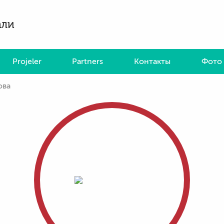
али
Projeler
Partners
Контакты
Фото 
ова