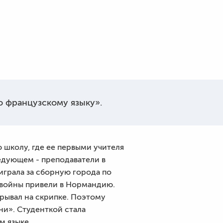
 французскому языку».
ю школу, где ее первыми учителя
едующем - преподаватели в
 играла за сборную города по
и войны привели в Нормандию.
грывал на скрипке. Поэтому
ни». Студенткой стала
м языке.