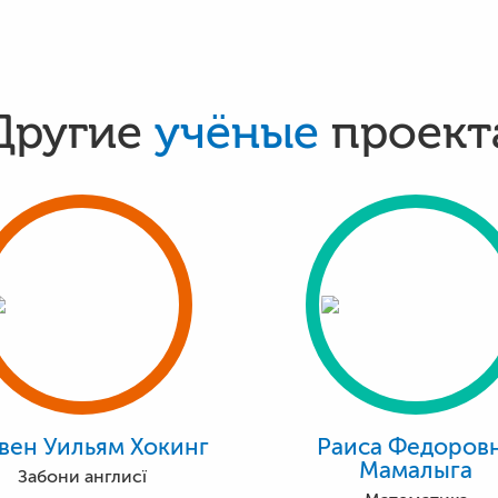
Другие
учёные
проект
вен Уильям Хокинг
Раиса Федоров
Мамалыга
Забони англисї