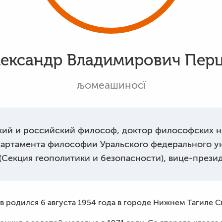
ександр Владимирович Пер
љомеашиносї
кий и российский философ, доктор философских на
ртамента философии Уральского федерального ун
(Секция геополитики и безопасности), вице-прези
 родился 6 августа 1954 года в городе Нижнем Тагиле С