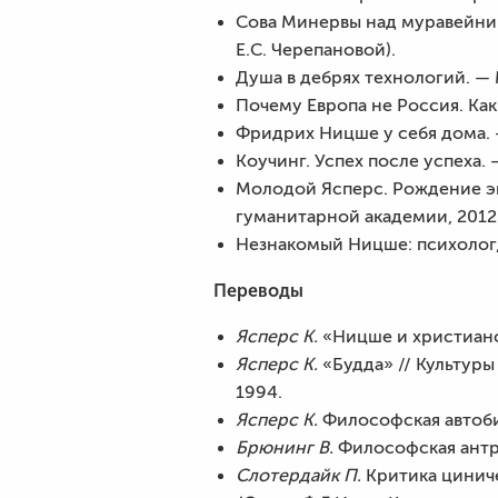
Сова Минервы над муравейник
Е.С. Черепановой).
Душа в дебрях технологий. — 
Почему Европа не Россия. Как
Фридрих Ницше у себя дома. —
Коучинг. Успех после успеха. —
Молодой Ясперс. Рождение эк
гуманитарной академии, 2012.
Незнакомый Ницше: психолог, 
Переводы
Ясперс К.
«Ницше и христианст
Ясперс К.
«Будда» // Культуры 
1994.
Ясперс К.
Философская автобио
Брюнинг В.
Философская антро
Слотердайк П.
Критика циниче