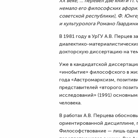
XX веке, … перевел две книги П.
немало его философских афоризм
советской республики), Ф. Юнге
и культуролога Романо Гвардини
В 1981 году в УрГУ А.В. Перце
диалектико-материалистических
докторскую диссертацию на те
Уже в кандидатской диссертаци
«инобытие» философского в жиз
года «Австромарксизм, позитиви
представителей «второго позит
исследований» (1991) основным
человека.
В работах А.В. Перцева обосно
ориентированной дисциплине, п
Философствование — лишь одна 