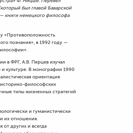
тустра» Ф. Ницше. Перевел
(который был главой Баварской
, — книги немецкого философа
ему «Противоположность
го познания», в 1992 году —
философии».
 в ФРГ, А.В. Перцев изучал
и культуре. В монографии 1990
циалистическая ориентация
й историко-философских
ичные типы жизненных стратегий
пологически и гуманистически
и их отношения.
 от других и всегда