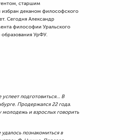
стентом, старшим
л избран деканом философского
лет. Сегодня Александр
мента философии Уральского
 образования УрФУ.
е успеет подготовиться… В
бурге. Продержался 22 года.
у молодежь и взрослых говорить
 удалось познакомиться в