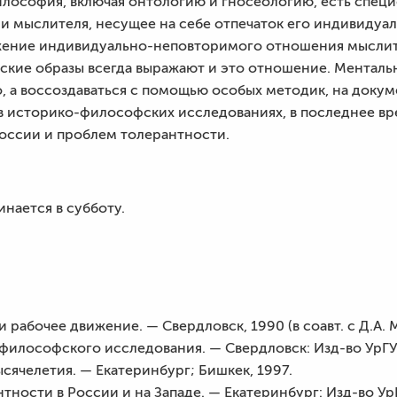
илософия, включая онтологию и гносеологию, есть спец
 мыслителя, несущее на себе отпечаток его индивидуал
жение индивидуально-неповторимого отношения мыслит
ские образы всегда выражают и это отношение. Менталь
 а воссоздаваться с помощью особых методик, на докум
в историко-философских исследованиях, в последнее в
оссии и проблем толерантности.
нается в субботу.
 рабочее движение. — Свердловск, 1990 (в соавт. с Д.А.
илософского исследования. — Свердловск: Изд-во УрГУ,
сячелетия. — Екатеринбург; Бишкек, 1997.
ности в России и на Западе. — Екатеринбург: Изд-во УрГ