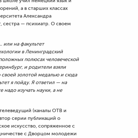
в школе учил немецкий язык и
орений, а в старших классах
верситета Александра
, сестра — психиатр. О своем
. или на факультет
сихологии в Ленинградский
оположных полюсах человеческой
еринбург, и родители взяли
со своей золотой медалью и сюда
ьтет я пойду. Я ответил — на
 надо изучать науки, а не
 телеведущий (каналы ОТВ и
автор серии публикаций о
ское искусство, сопряженное с
рудничестве с Дворцом молодежи