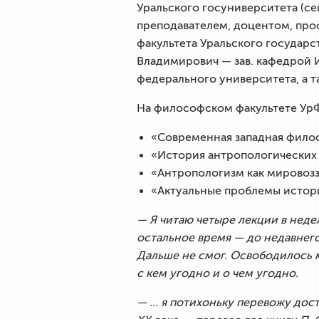
Уральского госуниверситета (с
преподавателем, доцентом, пр
факультета Уральского государс
Владимирович — зав. кафедрой
федерального университета, а 
На философском факультете УрФ
«Современная западная фило
«История антропологических
«Антропологизм как мировоз
«Актуальные проблемы истор
— Я читаю четыре лекции в неде
остальное время — до недавнег
Дальше не смог. Освободилось 
с кем угодно и о чем угодно.
— … я потихоньку перевожу дос