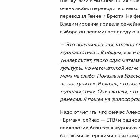
Школу №32 в Нижнем Тагиле зако
очень любил переводить с него.
переводил Гейне и Брехта. На 
Владимировича привела семейная
выборе он вспоминает следующ
— Это получилось достаточно слу
журналистики... В общем, как и 
университет, плохо сдал матем
культуры, но математикой легче
меня на слабо. Показав на Урал
не поступить». Я сказал, что пос
журналистику. Они сказали, что 
ремесла. Я пошел на философс
Надо отметить, что сейчас Але
«Ермак», сейчас — ЕТВ) и радио
психологии бизнеса в журналах 
базовыми актерскими навыками,