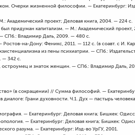
ом. Очерки жизненной философии. — Екатеринбург: Изд-в
М.: Академический проект; Деловая книга, 2004. — 224 с.
 был придуман капитализм. — М.: Академический проект, 2
 СПб.: Владимир Даль, 2009. — 480 с.
 Ростов-на-Дону: Феникс, 2011. — 112 с. (в соавт. с И. Ка
зистенциализма из пены психиатрии. — СПб.: Издательс
 — 342 с.
остроумец и знаток женщин. — СПб.: Владимир Даль, 201
во» (в сокращении) // Сумма философий. — Екатеринбург
в диалоге: Грани духовности. Ч.1. Дух — пастырь человека
графия. — Екатеринбург: Деловая книга; Бишкек: Одиссе
пология. — Екатеринбург: Деловая книга; Бишкек: Одисс
ского разума. — Екатеринбург: Изд-во УрГУ, 2001.