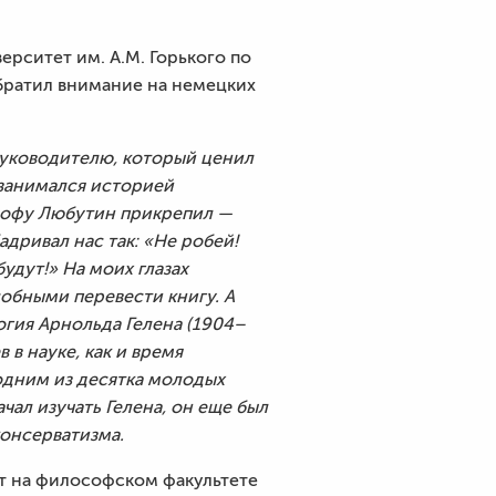
рситет им. А.М. Горького по
братил внимание на немецких
руководителю, который ценил
 занимался историей
софу Любутин прикрепил —
дривал нас так: «Не робей!
удут!» На моих глазах
обными перевести книгу. А
гия Арнольда Гелена (1904–
 в науке, как и время
 одним из десятка молодых
ал изучать Гелена, он еще был
консерватизма.
ет на философском факультете