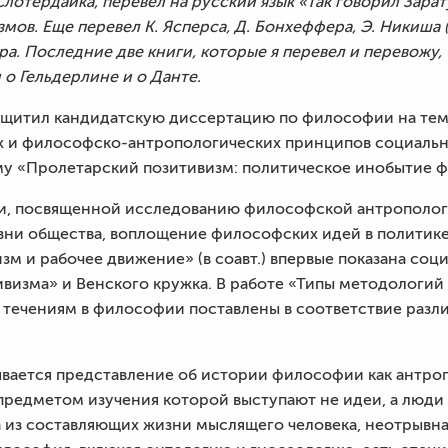
 Слотердайка, перевел на русский язык «Так говорил Зара
ов. Еще перевел К. Ясперса, Д. Бонхеффера, Э. Никиша 
ра. Последние две книги, которые я перевел и перевожу
 о Гельдерлине и о Данте.
в защитил кандидатскую диссертацию по философии на т
 и философско-антропологических принципов социально
му «Пролетарский позитивизм: политическое инобытие 
и, посвященной исследованию философской антропологии
ни общества, воплощение философских идей в политике 
зм и рабочее движение» (в соавт.) впервые показана со
ивизма» и Венского кружка. В работе «Типы методологи
 течениям в философии поставлены в соответствие разл
вывается представление об истории философии как антро
редметом изучения которой выступают не идеи, а люди 
из составляющих жизни мыслящего человека, неотрывная