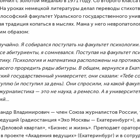
нчил с золотой медалью в 1971 году. Со второго класса 
 На уроках немецкой литературы делал переводы стихотв
философский факультет Уральского государственного уни
 традиция копаться в мыслях. Мама у него невропатолог
им образом:
чайно. Я собирался поступать на факультет психологии..
все абитуриенты, я сомневался. Поступая на факультет п
атику. Психология и математика расположены на против
 всего проредить ряды абитуры. В общем, вернулся в Екат
ьский государственный университет, они сказали: «Тебе 
туплю (и поступил за день). Они спросили, на какой факул
журналистика — это не наука, а ремесло. А в университете
кий…
ксандр Владимирович — член Союза журналистов России,
ведущий (радиостанция «Эхо Москвы — Екатеринбург»), 
«Деловой квартал», «Бизнес и жизнь». Преподает оратор
 в проекте «Академия ведущих» (Екатеринбург) и в сот