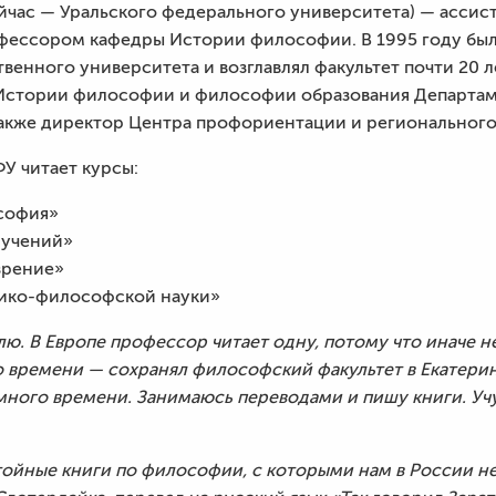
ейчас — Уральского федерального университета) — асси
офессором кафедры Истории философии. В 1995 году бы
твенного университета и возглавлял факультет почти 20 
 Истории философии и философии образования Департа
также директор Центра профориентации и регионального
У читает курсы:
софия»
 учений»
зрение»
ико-философской науки»
лю. В Европе профессор читает одну, потому что иначе н
о времени — сохранял философский факультет в Екатерин
много времени. Занимаюсь переводами и пишу книги. Уч
тойные книги по философии, с которыми нам в России не