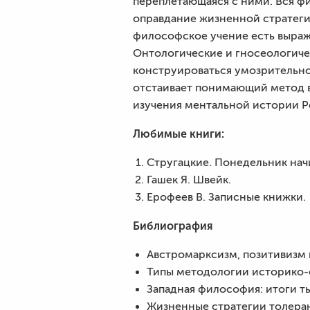
переплетающаяся с ними. Вся ф
оправдание жизненной стратегии
философское учение есть выра
Онтологические и гносеологиче
конструироваться умозрительно,
отстаивает понимающий метод 
изучения ментальной истории Р
Любимые книги:
Стругацкие. Понедельник начи
Гашек Я. Швейк.
Ерофеев В. Записные книжки.
Библиография
Австромарксизм, позитивизм и
Типы методологии историко-ф
Западная философия: итоги ты
Жизненные стратегии толерант