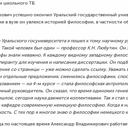
и школьного ТВ.
рович успешно окончил Уральский государственный униве
е в вузе он увлекся историей философии, в частности о
 Уральского госуниверситета я пошел к тому научному 
 Такой человек был один — профессор К.Н. Любутин. Он
офы знали неважно. К каждому видному западному фило
спиранту для изучения и написания диссертации. Он подба
ие со страницы — уже можно сделать ссылку. Уважать б
 отдельные предложения, сменились философами, спос
ванием — на 4-м курсе — стала философская антрополо
учный руководитель. Он сказал, что время одиноких гениев
ошлое, сегодня наука движется коллективами. Так я стал
 кафедре современную немецкую философию. Когда я нач
кость. С тех пор я многое знаю о философии немецкого 
ода по настоящее время Александр Владимирович работа