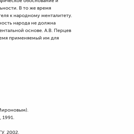
ифическое обоснование и
ьности. В то же время
еля к народному менталитету.
ность народа не должна
ентальной основе. А.В. Перцев
ремя применяемый им для
 Мироновым).
 1991.
У, 2002.