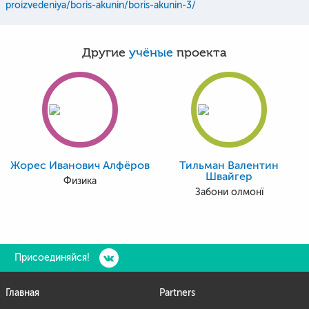
proizvedeniya/boris-akunin/boris-akunin-3/
Другие
учёные
проекта
Жорес Иванович Алфёров
Тильман Валентин
Швайгер
Физика
Забони олмонї
Присоединяйся!
Главная
Partners