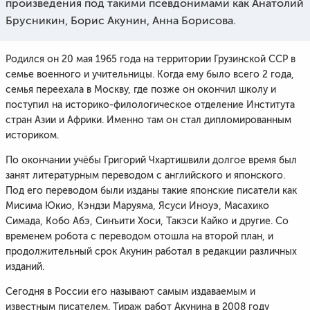
произведения под такими псевдонимами как Анатолий
Брусникин, Борис Акунин, Анна Борисова.
Родился он 20 мая 1965 года на территории Грузинской ССР в
семье военного и учительницы. Когда ему было всего 2 года,
семья переехала в Москву, где позже он окончил школу и
поступил на историко-филологическое отделение Института
стран Азии и Африки. Именно там он стал дипломированным
историком.
По окончании учёбы Григорий Чхартишвили долгое время был
занят литературным переводом с английского и японского.
Под его переводом были изданы такие японские писатели как
Мисима Юкио, Кэндзи Маруяма, Ясуси Иноуэ, Масахико
Симада, Кобо Абэ, Синъити Хоси, Такэси Кайко и другие. Со
временем робота с переводом отошла на второй план, и
продолжительный срок Акунин работал в редакции различных
изданий.
Сегодня в России его называют самым издаваемым и
известным писателем. Тираж работ Акунина в 2008 году