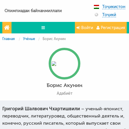
Тоҷикистон
Олимпиадаи байнанмиллали
Тоҷикӣ
Войти
Регистрация
Главная
Учёные
Борис Акунин
Олимпиада
Projeler
Partners
Контакты
Борис Акунин
Фото и видео
Адабиёт
Григорий Шалвович Чхартишвили
– ученый-японист,
переводчик, литературовед, общественный деятель и,
конечно, русский писатель, который выпускает свои