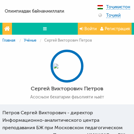
Тоҷикистон
Олимпиадаи байнанмиллали
Тоҷикӣ
Войти
Регистрация
Главная
Учёные
Сергей Викторович Петров
Олимпиада
Projeler
Partners
Контакты
Сергей Викторович Петров
Фото и видео
Асосњои бехатарии фаъолияти њаёт
Петров Сергей Викторович - директор
Информационно-аналитического центра
преподавания БЖ при Московском педагогическом