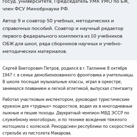
госуд. университете, Председатель УМК УМО по БЖ,
член ФСУ Минобрнауки РФ.
Автор 9 и соавтор 50 учебных, методических и
справочных пособий. Соавтор и научный редактор
первого федерального комплекта из 10 учебников
ОБЖ для школ, ряда сборников научных и учебно-
методических материалов.
Сергей Викторович Петров, родился в г. Таллинне 8 октября
1947 г. в семье демобилизованного фронтовика и учительницы.
В школе посещал музыкальные классы, играл в оркестре,
занимался плаванием и легкой атлетикой, выпускал стенгазету.
Работал участковым инспектором, руководил туристическим
кружком для «трудных» подростков, водил их в многодневные
лыжные и пешие походы. Двукратный чемпион МВД ЭССР по
служебному многоборью, и по технике вождения тяжелого
мотоцикла с коляской. Рекордсмен республики по скоростной
стрельбе из пистолета Макарова.