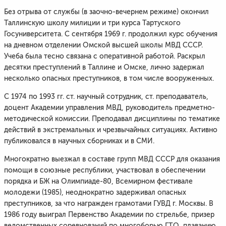
Без отрыва от службы (в заочно-вечернем режиме) окончил
Таллинскую школу милиции и три курса Тартуского
Госуниверситета. С сентября 1969 г. продолжил курс обучения
на дневном отделении Омской высшей школы МВД СССР.
Учеба была тесно связана с оперативной работой. Раскрыл
десятки преступлений в Таллине и Омске, лично задержал
несколько опасных преступников, в том числе вооруженных.
С 1974 по 1993 гг. ст. научный сотрудник, ст. преподаватель,
доцент Академии управления МВД, руководитель предметно-
методической комиссии. Преподавал дисциплины по тематике
действий в экстремальных и чрезвычайных ситуациях. Активно
публиковался в научных сборниках и в СМИ.
Многократно выезжал в составе групп МВД СССР для оказания
помощи в союзные республики, участвовал в обеспечении
порядка и БЖ на Олимпиаде-80, Всемирном фестивале
молодежи (1985), неоднократно задерживал опасных
преступников, за что награжден грамотами ГУВД г. Москвы. В
1986 году выиграл Первенство Академии по стрельбе, призер
ведомственных соревнований по многоборью ГТО, плаванию,