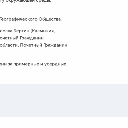
иту окружающей среды.
Географического Общества.
селка Бергин (Калмыкия,
Почетный Гражданин
 области, Почетный Гражданин
ени за примерные и усердные