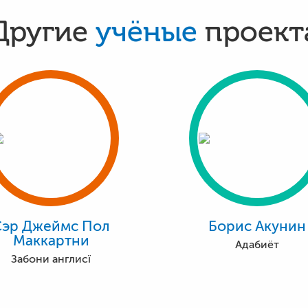
Другие
учёные
проект
Сэр Джеймс Пол
Борис Акунин
Маккартни
Адабиёт
Забони англисї