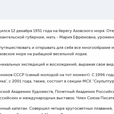
ился 12 декабря 1951 года на берегу Азовского моря. От
хангельской губернии, мать - Мария Ефремовна, уроженк
путешествовать и открывать для себя все многообразие
Азовское море на рыбацкой весельной лодке.
никальных экспедиций и восхождений, выражая свое виде
жников СССР (самый молодой на тот момент). С 1996 го
ика", с 2001 года, также, состоит в секции МСХ "Скульптур
ской Академии Художеств, Почетный Академик Российск
российских и международных выставок.
Член Союза Писате
енный капитан. Совершил четыре кругосветных плавания, 