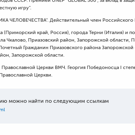
дов СССР. Премией UNEP "GLOBAL 500", за вклад в защ
естную игру".
ИКА ЧЕЛОВЕЧЕСТВА". Действительный член Российского 
 (Приморский край, Россия), города Терни (Италия) и по
ела Чкалово, Приазовский район, Запорожской области, 
 Почетный Гражданин Приазовского района Запорожской
айон, Запорожской области.
Православной Церкви ВМЧ. Георгия Победоносца I степ
 Православной Церкви.
ию можно найти по следующим ссылкам
ml