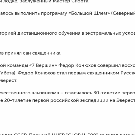
ой лодке. Заслуженный Мастер Спорта.
далось выполнить программу «Большой Шлем» (Северны
торией дистанционного обучения в экстремальных усло
ов принял сан священника.
йской команды «7 Вершин» Федор Конюхов совершил восх
Тибета). Федор Конюхов стал первым священником Русск
верест.
ечественного альпинизма – отмечалось 30-тилетие перв
же 20-тилетие первой российской экспедиции на Эверест 