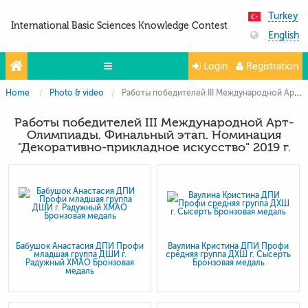
Turkey
International Basic Sciences Knowledge Contest
English
Login
Registration
Home
Photo & video
Работы победителей III Международной Арт-Олимпиады. Финальный этап. Номинация "Декоративно-прикладное искусство" 2019 г.
Olympiads
Работы победителей III Международной Арт-
Projects
Олимпиады. Финальный этап. Номинация
"Декоративно-прикладное искусство" 2019 г.
Partners
Contacts
Photo & Video
Бабушок Анастасия ДПИ Профи
Ваулина Кристина ДПИ Профи
младшая группа ДШИ г.
средняя группа ДХШ г. Сысерть
Радужный ХМАО Бронзовая
Бронзовая медаль
медаль