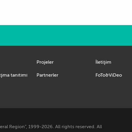
Projeler
İletişim
Kısaca yarışma tanıtımı
Partnerler
FoTo&ViDeo
al Region”, 1999-2026. All rights reserved. All