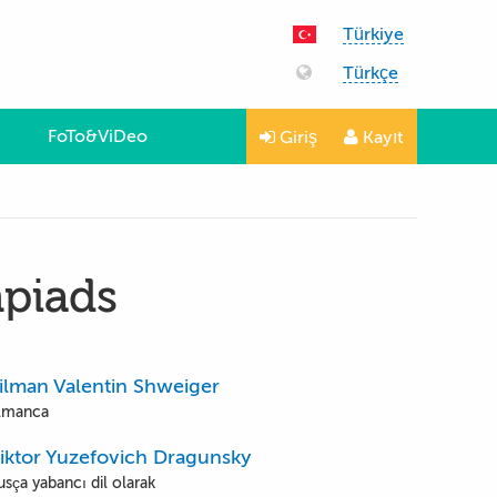
Türkiye
Türkçe
FoTo&ViDeo
Giriş
Kayıt
mpiads
ilman Valentin Shweiger
lmanca
iktor Yuzefovich Dragunsky
usça yabancı dil olarak