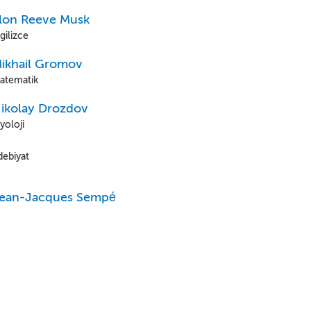
lon Reeve Musk
gilizce
ikhail Gromov
atematik
ikolay Drozdov
yoloji
debiyat
ean-Jacques Sempé