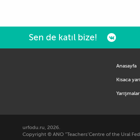
Sen de katıl bize!
Anasayfa
Yarışmalar
urfodu.ru, 2026.
Copyright © ANO “Teachers’Centre of the Ural Feder