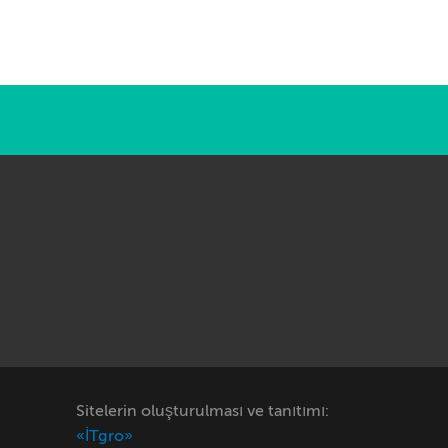
Sitelerin oluşturulması ve tanıtımı:
«İTgro»