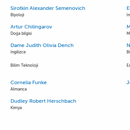
Sirotkin Alexander Semenovich
E
Biyoloji
İn
Artur Chilingarov
M
Doğa bilgisi
M
Dame Judith Olivia Dench
N
İngilizce
Bi
Bilim Teknoloji
E
Cornelia Funke
J
Almanca
Dudley Robert Herschbach
Kimya