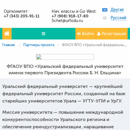
Другая
Оргкомитет:
Нач. классы и Go West:
+7 (343) 205-91-11
+7 (908) 918-17-80
Русский
5chet@urfodu.ru
Войти
Регистрация
Главная
Партнеры проекта
ФГАОУ ВПО «Уральский федеральный университет имени первого Президента России Б. Н. Ельцина»
Олимпиады
Проекты
ФГАОУ ВПО «Уральский федеральный университет
Партнёры
имени первого Президента России Б. Н. Ельцина»
Контакты
Уральский федеральный университет — крупнейший
Фото и видео
федеральный университет России, созданный на базе
старейших университетов Урала — УГТУ-УПИ и УрГУ.
Миссия университета — повышение международной
конкурентоспособности Уральского региона и
обеспечение реиндустриализации, наращивание